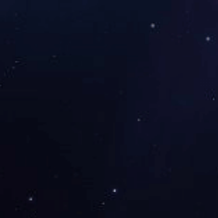
同时，为增强社群凝聚力，还有计划组织线
欢庆这场盛大的电竞派对。在这样的氛围中
彼此对游戏及生活中的热情与故事。
尤其是在大型赛事期间，官方将邀请知名主
到比赛过程中的紧张刺激。此外，各大社交
满乐趣与挑战性的活动，有效扩大其影响力
总结：
Cf足球手雷活动以其独特而富有激情的玩法
围，为所有喜欢竞技的人打造出了一片理想
也进一步推动着游戏圈内人与人之间关系的
TotalActiveIndex（TAI）充分体
情，对广大 CF 玩家而言，这无疑是一次
个难得机遇，一起享受这场属于我们的荣耀
上一篇