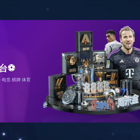
7
whipped@126.com
首页
关于
EMC易倍下载
服务案例
今
服务案例
首页
/
服务案例