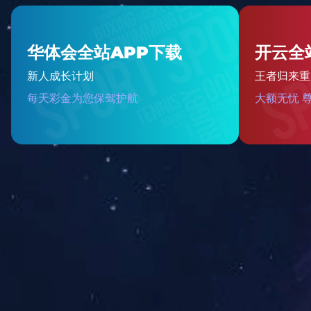
cf足球手雷活动精彩开启参与
2026-05-09
在这个充满激情与活力的季节，CF足球手雷
活动不仅为广大CF玩家提供了一个展示自己
了大家的竞技热情。参与者可以通过自己的
的欢乐与刺激。在接下来的文章中，我们将
此次CF足球手雷活动进行详细解析，让每位
1、活动背景及意义
CF足球手雷活动旨在结合热门游戏和全球最
又富有竞争性的游戏体验。这项活动不仅让
强化了团队合作和竞技精神的重要性。同时
的互动，使得整个社区更加活跃。
随着电子竞技的发展，越来越多的人开始关注
球元素无疑是一种创新尝试。这种跨界融合
参与实地比赛的玩家提供了一个新的选择。