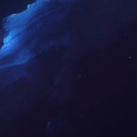
2026-05-18
德国全裸足球运动的兴起与
文化探讨：挑战传统与身体
自由的交融
2026-05-18
广东队新任篮球主教练展望
未来球队发展与战术革新
2026-05-17
寅子足球：从草根到职业的
梦想之路与成长历程探讨
2026-05-16
实况足球安卓吧最新攻略分
享与玩家交流平台欢迎你的
加入
2026-05-16