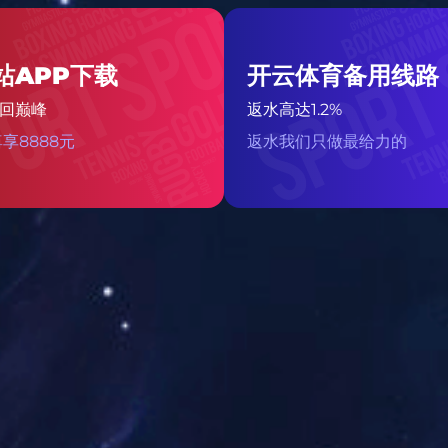
赢取丰厚奖励尽享足球热情与竞技乐趣
活动如火如荼地展开，吸引了众多玩家的参与。此次
足球技能的平台，更是通过丰富多样的奖励设置激发
努力赢取丰厚的奖品，同时也能感受到足球运动带来
从活动的背景、玩法、奖励以及社区互动四个方面对
玩家都能全方位了解这一盛事，并积极参与其中。
受欢迎的体育运动之一——足球，创造出一个既有趣
广大玩家能够在虚拟世界中享受足球带来的乐趣，还
，通过这种形式，游戏开发商希望能够提升玩家之间
线上赛事，而CF作为一款经典射击游戏，其融入足
不仅丰富了游戏内容，也为那些热爱足球却没有机会
借助于此类活动，玩家能够在家中畅享竞技快感，大