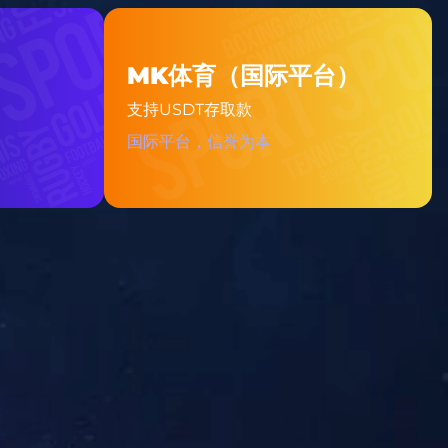
导航
关于
EMC易倍下载
服务案例
今日公司
公司服务
互动
EMC易倍客户端