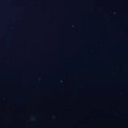
下交流会，让线上认识的小伙伴们在线下见面，一起
，即便是初识的新朋友也能迅速拉近距离，共同分享
播进行直播解说，通过实时评论让观众更直观地体验
平台也会同步宣传赛事信息，让更多人了解到这项充
并吸引更多人加入这个大家庭之中。
，以及丰厚诱人的奖励体系，再加上良好的社区氛
天地。本次盛事不仅呈现出了现代电竞文化的发展，
发展，实现了一次完美融合与创新体验。
现出此次活动所承载的不仅仅是竞争，更是一种团结、一份热
难得且值得铭记之旅。因此，希望每位玩家都能抓住这
与激情！
下一篇