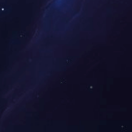
奖环节，让所有参赛者都有机会获取额外惊喜。这种
比赛结果的不确定性，同时也极大地调动起了大家参
场盛宴之中。
动，通过设置相关论坛讨论区和社交媒体话题，引导
里，大家不仅可以互相学习，还能结交志同道合的新