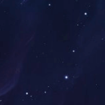
推广，通过推出这样的特色活动，可以吸引更多新玩
，则是一次重温经典、展现自我的机会。在这样的背
与经济意义。
机制，与传统射击模式不同，足球元素成为核心所
这种独特的设定使得每场比赛都充满变数和惊喜。首
，从而帮助自己的球队获得胜利。
时间限制和得分规则，不同于以往单一的击杀模式。
最终胜利。这种紧张刺激的比赛方式，不仅考验选手
配合能力，以取得最佳效果。
战任务，如“连续进球挑战”、“快速反应赛”等，让
。这些创新玩法为整个活动增添了不少色彩，使得每
休闲娱乐还是认真较量，都能得到满足。