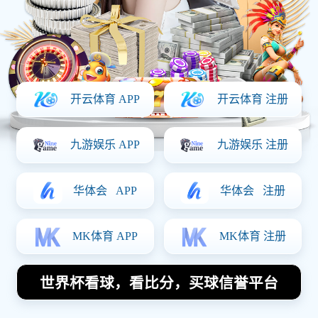
世界杯五人足球赛精彩回顾与未来展
望：小场地大激情的足球盛宴
2026-05-10
世界杯五人足球赛作为一项独特的体育赛事，近年来
在全球范围内受到了越来越多的关注。它不仅仅是一
场比赛，更是文化交流与激情碰撞的舞台。本文将从
回顾赛事历程、分析竞技水平、探讨影响因素以及展
望未来发展四个方面，对世界杯五人足球赛进行深入
探讨。通过对历史和现状的分析，可以更好地理解这
一赛事的重要性及其未来的发展潜力。小场地上所迸
发出的大激情，不仅展示了球员们的技术与团队合作
精神，也为观众带来了无尽的欢乐和感动。
1、赛事历史回顾
世界杯五人足球赛起源于20世纪80年代，最初是在
南美洲一些国家逐渐发展起来。这项运动以其高强度