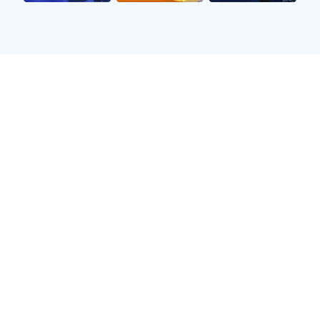
有了显著提升。很多国家开始重视青少年培训，通过
系统化的训练来培养未来的人才。同时，各种战术打
法也在不断演变，为比赛增添了更多看点。
例如，一些传统强队往往会利用快速反击战术，而另
一些新兴球队则可能通过控球和传导来掌控比赛节
奏。这种丰富多样的战术风格使得每场比赛都充满悬
念，同时也给观众带来了视觉上的享受。
此外，技术层面上的进步也是不可忽视的一部分。许
多球员展现出了精湛的个人技巧，如精准传球、灵活
过人等，使得整体观赏性大幅提升。这些因素共同推
动着五人制足球向更高水平迈进，让我们期待未来将
会涌现出更多耀眼的新星。
3、影响因素探讨
世界杯五人足球赛的发展不仅仅与运动本身有关，还
受到社会文化、经济条件以及科技发展的多重影响。